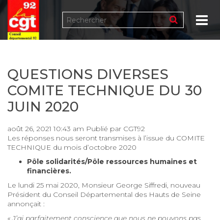
Tog
QUESTIONS DIVERSES
COMITE TECHNIQUE DU 30
JUIN 2020
août 26, 2021 10:43 am
Publié par
CGT92
Les réponses nous seront transmises à l’issue du COMITE
TECHNIQUE du mois d’octobre 2020
Pôle solidarités/Pôle ressources humaines et
financières.
Le lundi 25 mai 2020, Monsieur George Siffredi, nouveau
Président du Conseil Départemental des Hauts de Seine
annonçait :
« J’ai parfaitement conscience que nous ne pouvons pas