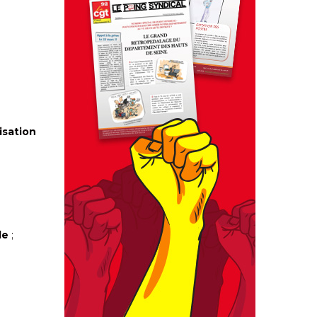
isation
le
;