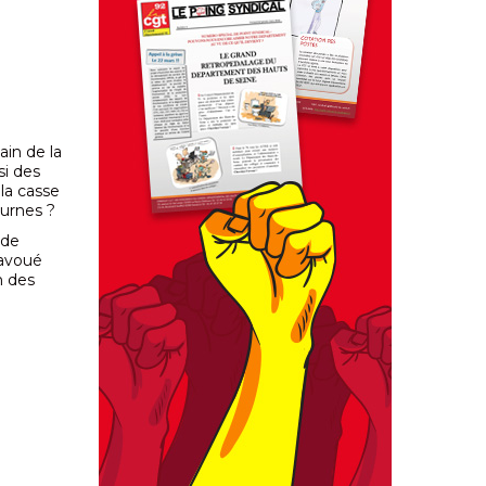
in de la
si des
la casse
 urnes ?
 de
savoué
n des