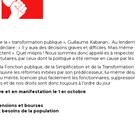
la « transformation publique », Guillaume Kabarian… Au lendema
clare : « Il y aura des décisions graves et difficiles. Mais même 
spectent ». Quel mépris ! Nous sommes donc appelé·es à respecter 
atutaires, par ceux dont la politique a été remise en cause par les
 Fonction publique, de la Simplification et de la Transformation
ursuivre les réformes initiées par son prédécesseur, lui-même dé
au mérite, licencier plus facilement les fonctionnaires, suppressio
s et de nos droits sont donc toujours à l’ordre du jour
ve et en manifestation le 1 er octobre
ensions et bourses
 besoins de la population